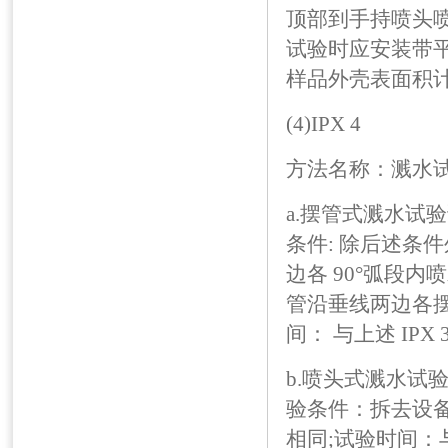
顶部到手持喷头喷水
试验时应安装带平
样品外壳表面积计算，
(4)IPX 4
方法名称：溅水
a.摆管式溅水试验
条件: 除后述条件
边各 90°弧段
管沿垂线两边各摆动 1
间： 与上述 IPX 3
b.喷头式溅水试验
验条件：拆去设备上
相同;试验时间：与