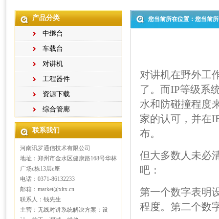
产品分类
您当前所在位置：您当前所
中继台
车载台
对讲机
对讲机在野外工
工程器件
了。而IP等级系
资源下载
水和防碰撞程度
综合管廊
家的认可，并在IEC5
联系我们
布。
河南讯罗通信技术有限公司
但大多数人未必
地址：郑州市金水区健康路168号华林
吧：
广场c栋13层e座
电话：0371-86132233
邮箱：market@xltx.cn
第一个数字表明
联系人：钱先生
程度。第二个数
主营：无线对讲系统解决方案：设