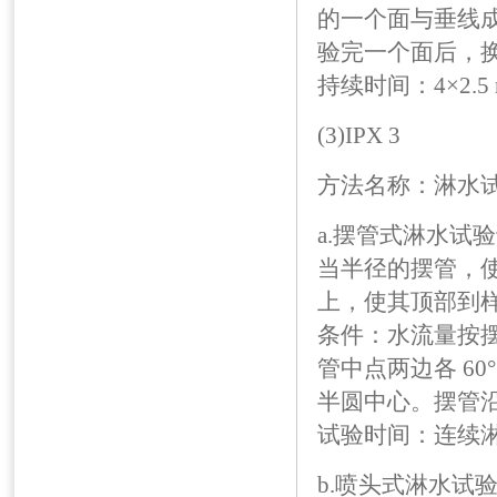
的一个面与垂线成 
验完一个面后，换另
持续时间：4×2.5 mi
(3)IPX 3
方法名称：淋水
a.摆管式淋水试
当半径的摆管，
上，使其顶部到样
条件：水流量按摆管
管中点两边各 6
半圆中心。摆管沿垂线
试验时间：连续淋水 
b.喷头式淋水试